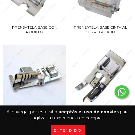
PRENSATELA BASE CON
PRENSATELA BASE CINTA AL
RODILLO
BIES REGULABLE
PRENSATELA BASE CON
PRENSATELA BASE FALSO
Al navegar por este sitio
aceptás el uso de cookies
para
BOQUILLA CINTA AL BI...
OVERLOCK
agilizar tu experiencia de compra.
ENTENDIDO