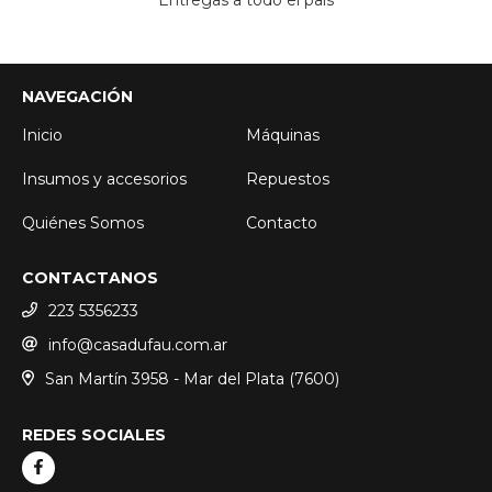
Entregas a todo el país
NAVEGACIÓN
Inicio
Máquinas
Insumos y accesorios
Repuestos
Quiénes Somos
Contacto
CONTACTANOS
223 5356233
info@casadufau.com.ar
San Martín 3958 - Mar del Plata (7600)
REDES SOCIALES