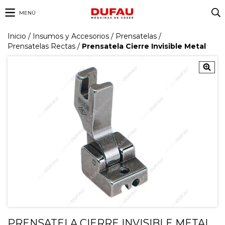
MENÚ
Inicio
/
Insumos y Accesorios
/
Prensatelas
/
Prensatelas Rectas
/
Prensatela Cierre Invisible Metal
PRENSATELA CIERRE INVISIBLE METAL