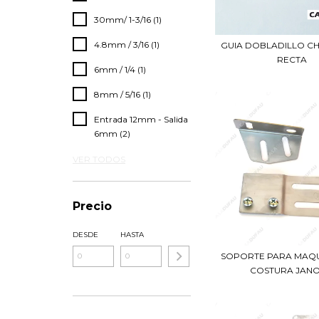
30mm/ 1-3/16 (1)
4.8mm / 3/16 (1)
GUIA DOBLADILLO C
RECTA
6mm / 1/4 (1)
8mm / 5/16 (1)
Entrada 12mm - Salida
6mm (2)
VER TODOS
Precio
DESDE
HASTA
SOPORTE PARA MAQU
COSTURA JAN