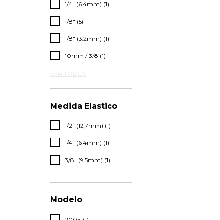
1/4" (6.4mm) (1)
1/8" (5)
1/8" (3.2mm) (1)
10mm / 3/8 (1)
VER TODOS
Medida Elastico
1/2" (12,7mm) (1)
1/4" (6.4mm) (1)
3/8" (9.5mm) (1)
Modelo
200xl (1)