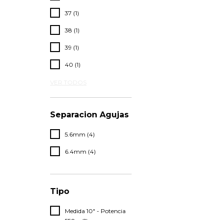
37 (1)
38 (1)
39 (1)
40 (1)
VER TODOS
Separacion Agujas
5.6mm (4)
6.4mm (4)
Tipo
Medida 10" - Potencia