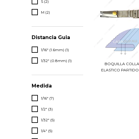
S (2)
M (2)
Distancia Guia
1/16" (1.6mm) (1)
1/32" (0.8mm) (1)
BOQUILLA COLL
ELASTICO PARTIDO 
Medida
1/16" (7)
1/2" (3)
1/32" (5)
1/4" (5)