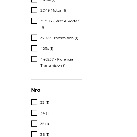
2049 Motor (1)
353518 - Pret A Porter
(1)
37977 Transmision (1)
423s (1)
446237 - Florencia
Transmision (1)
Nro
33 (1)
34 (1)
35 (1)
36 (1)